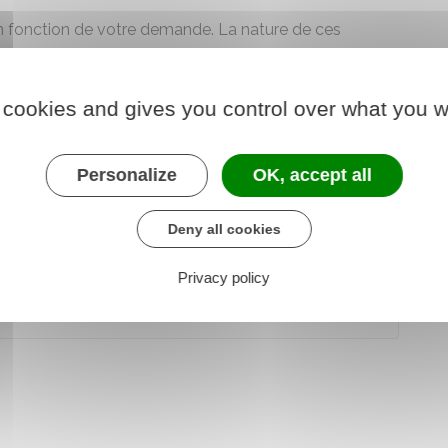
 en fonction de votre demande. La nature de ces
ficatifs) doit être envoyé à la MDPH de votre lieu de
 cookies and gives you control over what you w
ndée avec avis de réception.
un délai de 4 mois. Si vous ne recevez pas de réponse
 est considérée comme rejetée.
Personalize
OK, accept all
Deny all cookies
 le formulaire (888.7 KB)
Privacy policy
hargé des affaires sociales