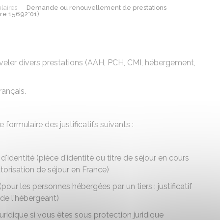
laires
Demande ou renouvellement de prestations
ire 15692*01)
eler divers prestations (AAH, PCH, CMI, hébergement,
rançais.
rmulaire des justificatifs suivants :
d'identité (pièce d'identité ou titre de séjour en cours
torisation de séjour en France)
(pour les personnes hébergées par un tiers : justificatif
 de l'hébergeant)
uridique si vous êtes sous
protection juridique