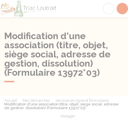
Triac-Lautrait
Acc
Modification d'une
association (titre, objet,
siège social, adresse de
gestion, dissolution)
(Formulaire 13972*03)
Accueil
Mes démarches
Services en ligne et formulaires
Modification d'une association (titre, objet, siège social, adresse
de gestion, dissolution) (Formulaire 13972*03)
Partager
Partager sur Facebook
Partager sur X - Twit
Partager sur
Par