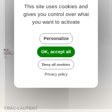
This site uses cookies and
gives you control over what
Télécharger le formulaire (505.8 KB)
you want to activate
Ministère chargé de l'intérieur
Personalize
OK, accept all
Deny all cookies
Privacy policy
TRIAC-LAUTRAIT