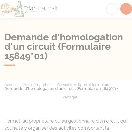
Triac-Lautrait
Acc
Demande d'homologation
d'un circuit (Formulaire
15849*01)
Accueil
Mes démarches
Services en ligne et formulaires
Demande d'homologation d'un circuit (Formulaire 15849*01)
Partager
Partager sur Facebook
Partager sur X - Twit
Partager sur
Par
Permet, au propriétaire ou au gestionnaire d'un circuit qui
souhaite y organiser des activités comportant la