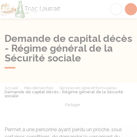
Triac-Lautrait
Acc
Demande de capital décès
- Régime général de la
Sécurité sociale
Accueil
Mes démarches
Services en ligne et formulaires
Demande de capital décès - Régime général de la Sécurité
sociale
Partager
Partager sur Facebook
Partager sur X - Twit
Partager sur
Par
Permet à une personne ayant perdu un proche, sous
certaines conditions, de demander le versement du