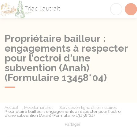
Triac-Lautrait
Acc
Propriétaire bailleur :
engagements à respecter
pour l'octroi d'une
subvention (Anah)
(Formulaire 13458*04)
Accueil
Mes démarches
Services en ligne et formulaires
Propriétaire bailleur : engagements à respecter pour l'octroi
d'une subvention (Anah) (Formulaire 13458*04)
Partager
Partager sur Facebook
Partager sur X - Twit
Partager sur
Par