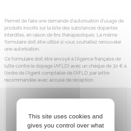
Partager sur Facebook
Partager sur X - Twit
Partager sur
Par
Permet de faire une demande d'autorisation d'usage de
produits inscrits sur la liste des substances dopantes
interdites, en raison de fins thérapeutiques. Le même
formulaire doit être utilisé si vous souhaitez renouveler
une autorisation.
Ce formulaire doit être envoyé à l'Agence française de
lutte contre le dopage (AFLD) avec un chèque de
30 €
à
l'ordre de l'Agent comptable de l'AFLD, par lettre
recommandée avec accusé de réception.
Télécharger le formulaire (302.4 KB)
This site uses cookies and
Agence française de lutte contre le dopage (AFLD)
gives you control over what