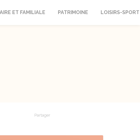
AIRE ET FAMILIALE
PATRIMOINE
LOISIRS-SPORT
Partager
Partager sur Facebook
Partager sur X - Twitter
Partager sur Linkedin
Partager par em