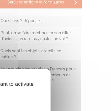
Services en ligne et formulaires
Questions ? Réponses !
Peut-on se faire rembourser son billet
d'avion si on rate ou annule son vol ?
Quels sont les objets interdits en
cabine ?
Avec quels documents un Français peut-
il se rendre dans les départements et
régions d’outre-mer (Drom) ?
ant to activate