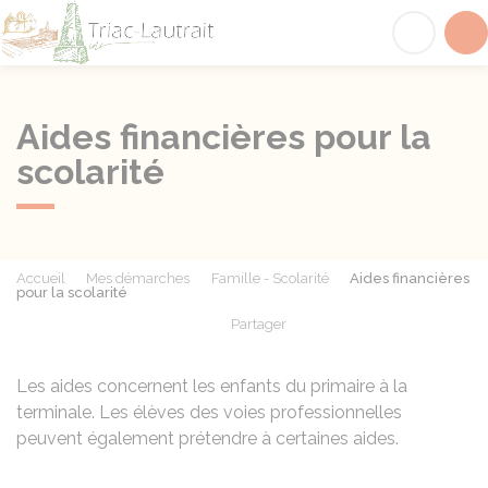
Triac-Lautrait
Acc
Aides financières pour la
scolarité
Accueil
Mes démarches
Famille - Scolarité
Aides financières
pour la scolarité
Partager
Partager sur Facebook
Partager sur X - Twit
Partager sur
Par
Les aides concernent les enfants du primaire à la
terminale. Les élèves des voies professionnelles
peuvent également prétendre à certaines aides.