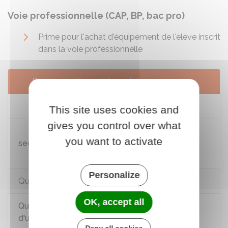
Voie professionnelle (CAP, BP, bac pro)
Prime pour l'achat d'équipement de l'élève inscrit
dans la voie professionnelle
Services en ligne et formulaires
Demande de bourse de collège
This site uses cookies and
gives you control over what
Demande de bourse nationale d'études du
you want to activate
second degré (enseignement agricole)
Personalize
Questions ? Réponses !
OK, accept all
Quelles sont les aides pour financer la scolarité
d'un élève ?
Deny all cookies