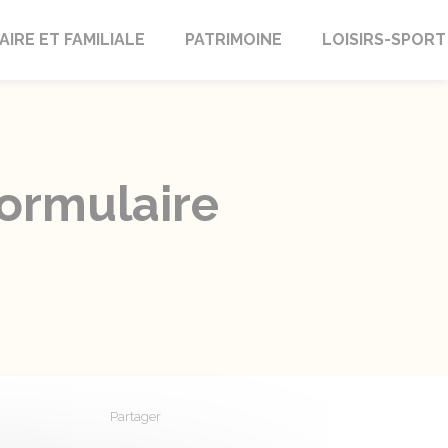
AIRE ET FAMILIALE
PATRIMOINE
LOISIRS-SPORT
ormulaire
Partager
Partager sur Facebook
Partager sur X - Twitter
Partager sur Linkedin
Partager par em