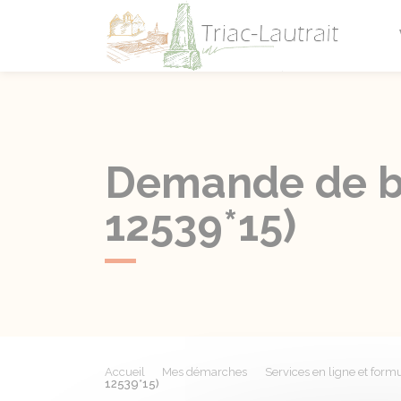
Triac-L
Demande de bo
12539*15)
Accueil
Mes démarches
Services en ligne et formu
12539*15)