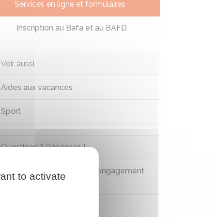
Services en ligne et formulaires
Inscription au Bafa et au BAFD
Voir aussi
Aides aux vacances
Sport
Questions ? Réponses !
Qu'est-ce que le contrat d'engagement
ant to activate
éducatif ?