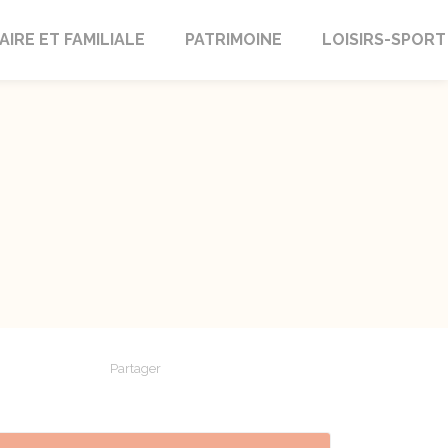
AIRE ET FAMILIALE
PATRIMOINE
LOISIRS-SPORT
Partager
Partager sur Facebook
Partager sur X - Twitter
Partager sur Linkedin
Partager par em