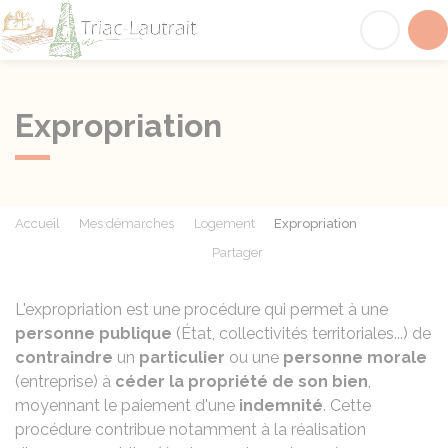
Triac-Lautrait
Acc
Expropriation
Accueil
Mes démarches
Logement
Expropriation
Partager
Partager sur Facebook
Partager sur X - Twit
Partager sur
Par
L'expropriation est une procédure qui permet à une
personne publique
(État, collectivités territoriales...) de
contraindre
un
particulier
ou une
personne morale
(entreprise) à
céder la propriété de son bien
,
moyennant le paiement d'une
indemnité
. Cette
procédure contribue notamment à la réalisation