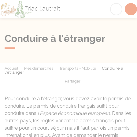
Triac-Lautrait
Acc
Conduire à l'étranger
Accueil
Mes démarches
Transports - Mobilité
Conduire à
l'étranger
Partager
Partager sur Facebook
Partager sur X - Twit
Partager sur
Par
Pour conduire à l'étranger, vous devez avoir le permis de
conduire. Le permis de conduire français suffit pour
conduire dans
l'Espace économique européen
. Dans les
autres pays, les règles varient : le permis français peut
suffire pour un court séjour mais il faut parfois un permis
international en plus. Avant de demander le permis