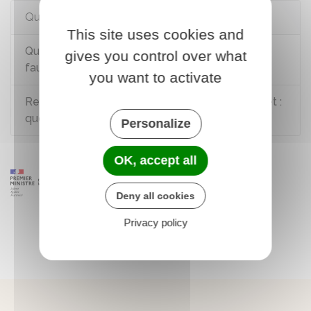
Questions ? Réponses !
This site uses cookies and
Que faire en cas d'escroquerie commise par un
gives you control over what
faux acheteur sur internet ?
you want to activate
Responsabilité des contenus publiés sur internet :
quelles sont les règles ?
Personalize
OK, accept all
Deny all cookies
Privacy policy