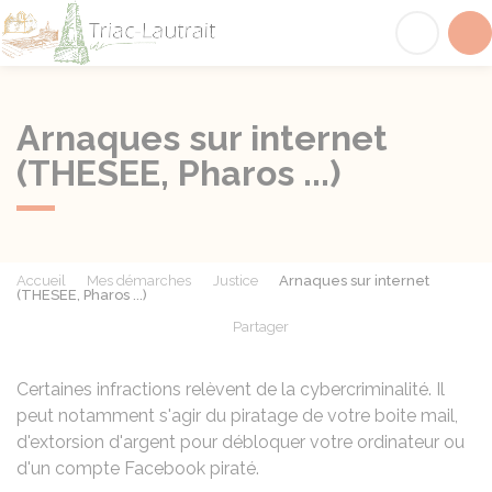
Triac-Lautrait
Acc
Arnaques sur internet
(THESEE, Pharos ...)
Accueil
Mes démarches
Justice
Arnaques sur internet
(THESEE, Pharos ...)
Partager
Partager sur Facebook
Partager sur X - Twit
Partager sur
Par
Certaines infractions relèvent de la cybercriminalité. Il
peut notamment s'agir du piratage de votre boite mail,
d'extorsion d'argent pour débloquer votre ordinateur ou
d'un compte Facebook piraté.