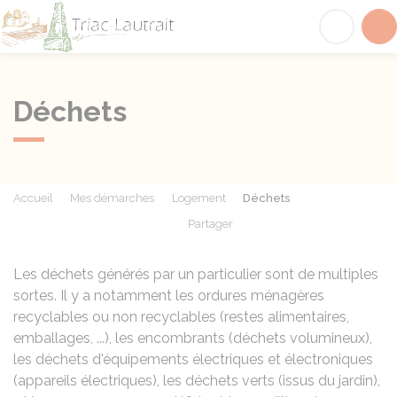
Triac-Lautrait
Acc
Déchets
Accueil
Mes démarches
Logement
Déchets
Partager
Partager sur Facebook
Partager sur X - Twit
Partager sur
Par
Les déchets générés par un particulier sont de multiples
sortes. Il y a notamment les ordures ménagères
recyclables ou non recyclables (restes alimentaires,
emballages, ...), les encombrants (déchets volumineux),
les déchets d'équipements électriques et électroniques
(appareils électriques), les déchets verts (issus du jardin),