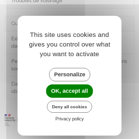
Troubles de voisinage
Questions ? Réponses !
This site uses cookies and
Existe-il une amende pour abandon de déchets
gives you control over what
dans la rue ?
you want to activate
Peut-on brûler des déchets verts (végétaux) dans
son jardin (feuilles, branches, ...) ?
Personalize
Dans quel cas le débroussaillement est-il
OK, accept all
obligatoire ?
Deny all cookies
Privacy policy