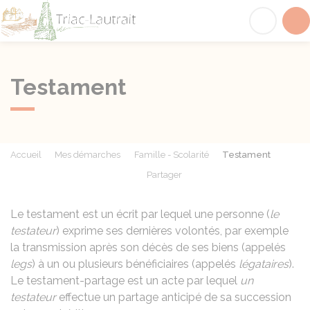
Triac-Lautrait
Acc
Testament
Accueil
Mes démarches
Famille - Scolarité
Testament
Partager
Partager sur Facebook
Partager sur X - Twit
Partager sur
Par
Le testament est un écrit par lequel une personne (
le
testateur
) exprime ses dernières volontés, par exemple
la transmission après son décès de ses biens (appelés
legs
) à un ou plusieurs bénéficiaires (appelés
légataires
).
Le testament-partage est un acte par lequel
un
testateur
effectue un partage anticipé de sa succession