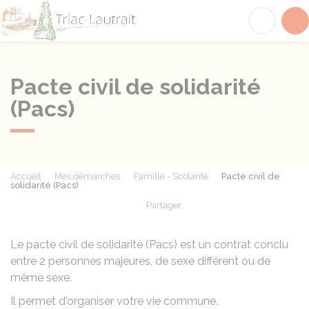
Triac-Lautrait
Acc
Pacte civil de solidarité
(Pacs)
Accueil
Mes démarches
Famille - Scolarité
Pacte civil de
solidarité (Pacs)
Partager
Partager sur Facebook
Partager sur X - Twit
Partager sur
Par
Le pacte civil de solidarité (Pacs) est un contrat conclu
entre 2 personnes majeures, de sexe différent ou de
même sexe.
Il permet d'organiser votre vie commune.