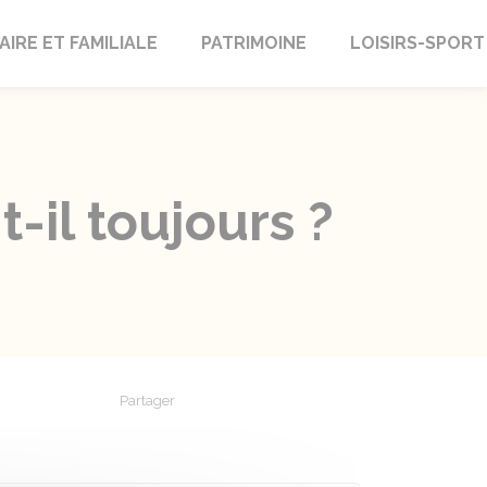
AIRE ET FAMILIALE
PATRIMOINE
LOISIRS-SPORT
t-il toujours ?
Partager
Partager sur Facebook
Partager sur X - Twitter
Partager sur Linkedin
Partager par em