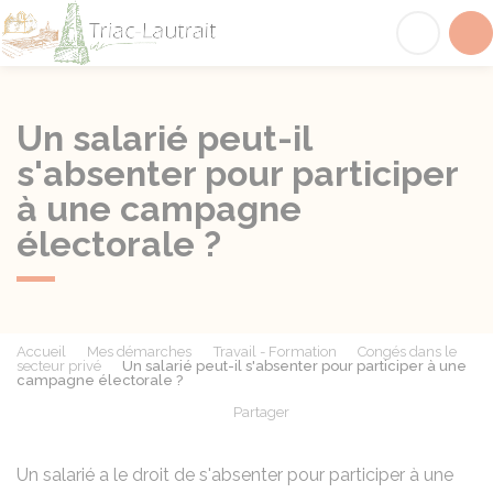
Triac-Lautrait
Acc
Un salarié peut-il
s'absenter pour participer
à une campagne
électorale ?
Accueil
Mes démarches
Travail - Formation
Congés dans le
secteur privé
Un salarié peut-il s'absenter pour participer à une
campagne électorale ?
Partager
Partager sur Facebook
Partager sur X - Twit
Partager sur
Par
Un salarié a le droit de s'absenter pour participer à une