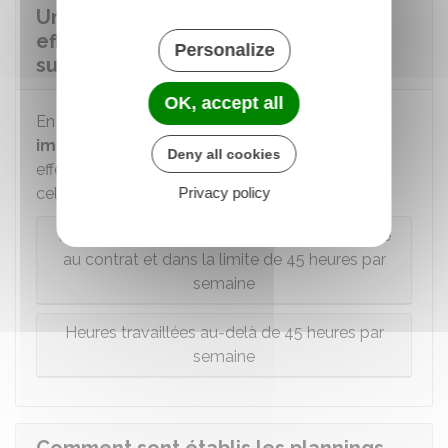
Une assistante maternelle peut-elle
effectuer des heures
Personalize
supplémentaires ?
OK, accept all
En cas de
situations exceptionnelles ou
imprévisibles
, des heures peuvent être
Deny all cookies
effectuées,
d'un commun accord
, au-delà de
celles prévues par le contrat de travail.
Privacy policy
Heures travaillées au-delà de la durée prévue
au contrat et dans la limite de 45 heures par
semaine
Heures travaillées au-delà de 45 heures par
semaine