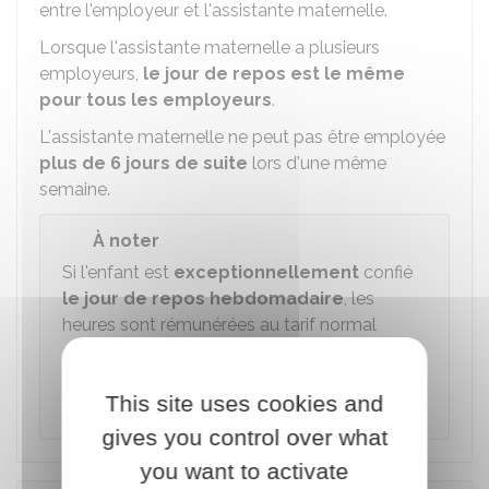
entre l'employeur et l'assistante maternelle.
Lorsque l'assistante maternelle a plusieurs
employeurs,
le jour de repos est le même
pour tous les employeurs
.
L'assistante maternelle ne peut pas être employée
plus de 6 jours de suite
lors d'une même
semaine.
À noter
Si l'enfant est
exceptionnellement
confié
le jour de repos hebdomadaire
, les
heures sont rémunérées au tarif normal
augmenté de
25 %
ou sont récupérées sous
la forme d'un repos payé dont la durée est
This site uses cookies and
augmentée dans les mêmes proportions.
gives you control over what
you want to activate