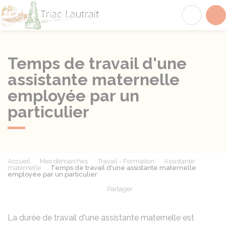
Triac-Lautrait
Acc
Temps de travail d'une
assistante maternelle
employée par un
particulier
Accueil
Mes démarches
Travail - Formation
Assistante
maternelle
Temps de travail d'une assistante maternelle
employée par un particulier
Partager
Partager sur Facebook
Partager sur X - Twit
Partager sur
Par
La durée de travail d'une assistante maternelle est