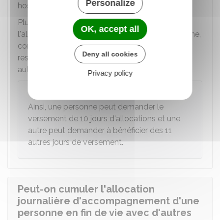
Personalize
hospitalisée.
Plusieurs accompagnants peuvent percevoir
OK, accept all
l'allocation s'ils accompagnent la même personne,
concomitamment ou successivement, dans le
Deny all cookies
respect de la limite des versements journaliers
autorisés.
Privacy policy
Exemple
Ainsi, une personne peut demander le
versement de 10 jours d'allocations et une
autre peut demander à bénéficier des 11
autres jours de versement.
Peut-on cumuler l'allocation
journalière d'accompagnement d'une
personne en fin de vie avec d'autres