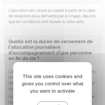
L'allocation est versée au salarié à partir de la date
de réception de la demande par le Cnajap, dès lors
que les conditions sont réunies à cette date.
Quelle est la durée de versement de
l'allocation journalière
d'accompagnement d'une personne
en fin de vie ?
L'allocation est versée de manière journalière, dans
This site uses cookies and
la limite maximale de 21 jours (ou 42 jours en cas
de réduction de travail à temps partiel),
ouvrables
gives you control over what
ou non.
you want to activate
Le versement de l'allocation est maintenu lorsque
la personne accompagnée à domicile doit être