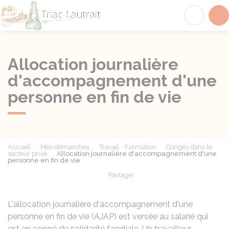
Triac-Lautrait
Acc
Allocation journalière
d'accompagnement d'une
personne en fin de vie
Accueil
Mes démarches
Travail - Formation
Congés dans le
secteur privé
Allocation journalière d'accompagnement d'une
personne en fin de vie
Partager
Partager sur Facebook
Partager sur X - Twit
Partager sur
Par
L'allocation journalière d'accompagnement d'une
personne en fin de vie (AJAP) est versée au salarié qui
est en congé de solidarité familiale. Un travailleur