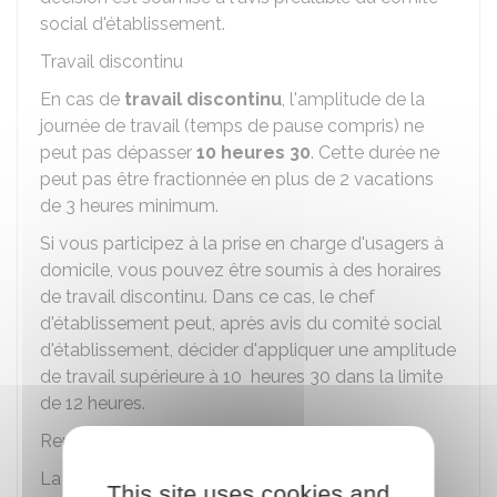
social d'établissement.
Travail discontinu
En cas de
travail discontinu
, l'amplitude de la
journée de travail (temps de pause compris) ne
peut pas dépasser
10 heures 30
. Cette durée ne
peut pas être fractionnée en plus de 2 vacations
de 3 heures minimum.
Si vous participez à la prise en charge d'usagers à
domicile, vous pouvez être soumis à des horaires
de travail discontinu. Dans ce cas, le chef
d'établissement peut, après avis du comité social
d'établissement, décider d'appliquer une amplitude
de travail supérieure à 10 heures 30 dans la limite
de 12 heures.
Repos quotidien
La durée du
repos quotidien
est fixée à
This site uses cookies and