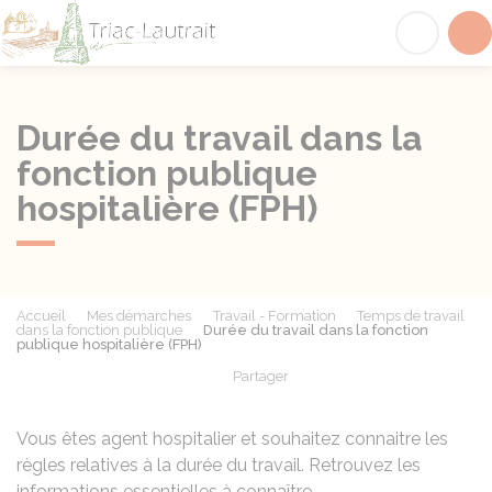
Triac-Lautrait
Acc
Durée du travail dans la
fonction publique
hospitalière (FPH)
Accueil
Mes démarches
Travail - Formation
Temps de travail
dans la fonction publique
Durée du travail dans la fonction
publique hospitalière (FPH)
Partager
Partager sur Facebook
Partager sur X - Twit
Partager sur
Par
Vous êtes agent hospitalier et souhaitez connaitre les
règles relatives à la durée du travail. Retrouvez les
informations essentielles à connaître.