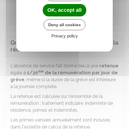
structure soumise à un service minium doit
informer à l'avance son administration de son
OK, accept all
intention de faire grève.
Deny all cookies
Privacy policy
Quels sont les effets de la grève sur la
rémunération ?
L'absence de service fait donne lieu à une
retenue
me
égale à
1/30
de la rémunération par jour de
grève
, même si la durée de la grève est inférieure
à la journée complète.
La retenue est calculée sur l'ensemble de la
rémunération : traitement indiciaire, indemnité de
résidence, primes et indemnités.
Les primes versées annuellement sont incluses
dans l'assiette de calcul de la retenue.