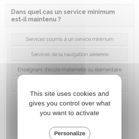
Dans quel cas un service minimum
est-il maintenu ?
Services soumis à un service minimum
Services de la navigation aérienne
Enseignant d'école maternelle ou élémentaire
Réquisition
This site uses cookies and
Rappel
gives you control over what
Un agent gréviste n'est pas obligé d'informer
you want to activate
son administration de son intention de faire
grève. Toutefois, un enseignant d'école
maternelle ou élémentaire ou l'agent d'une
Personalize