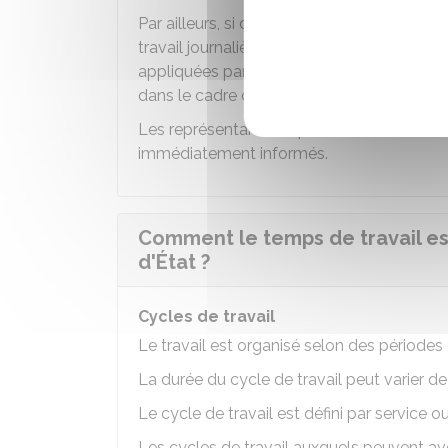
Par ailleurs, si des
circonstances excep
travail journalière et hebdomadaire et de
appliquées par un chef de service pour une
dans le cadre d'une crise sanitaire.
Les représentants du personnel au comité 
immédiatement informés.
Comment le temps de travail est
d'État ?
Cycles de travail
Le travail est organisé selon des période
La durée du cycle de travail peut varier de
Le cycle de travail est défini par service o
Les cycles de travail auxquels peuvent avoi