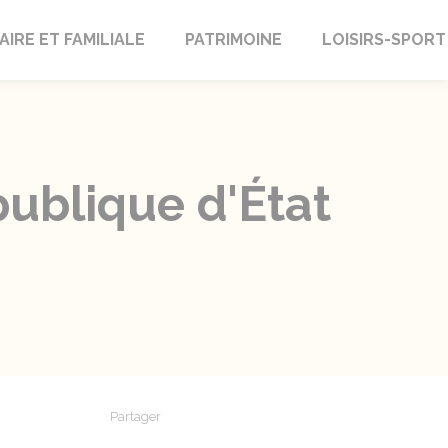
AIRE ET FAMILIALE
PATRIMOINE
LOISIRS-SPORT
publique d'État
Partager
Partager sur Facebook
Partager sur X - Twitter
Partager sur Linkedin
Partager par em