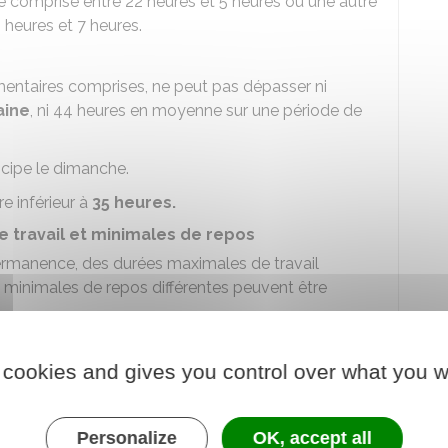
ode comprise entre 22 heures et 5 heures ou une autre
 heures et 7 heures.
émentaires comprises, ne peut pas dépasser ni
aine
, ni 44 heures en moyenne sur une période de
cipe le dimanche.
e inférieur à
35 heures.
 travail et minimales de repos
 permanence, des durées maximales de travail
 minimales de repos différentes peuvent être
rgés de la protection des personnes et des biens.
 cookies and gives you control over what you w
ls navigants et techniciens de la base aérienne
Personalize
OK, accept all