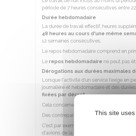
Le travail de nuit inclus au moins la péri
période de 7 heures consécutives entre 22
Durée hebdomadaire
La durée de travail effectif, heures suppl
48 heures au cours d'une même sem
12 semaines consécutives.
Le repos hebdomadaire comprend en prin
Le
repos hebdomadaire
ne peut pas êtr
Dérogations aux durées maximales de
Lorsque l'activité d'un service l'exige en
journalière et hebdomadaire et des durées
fixées par décret.
Cela concerne notamment les services cha
This site uses
Des contreparties sont accordées.
C'est par exemple le cas pour les personne
d'avions de la sécurité civile.