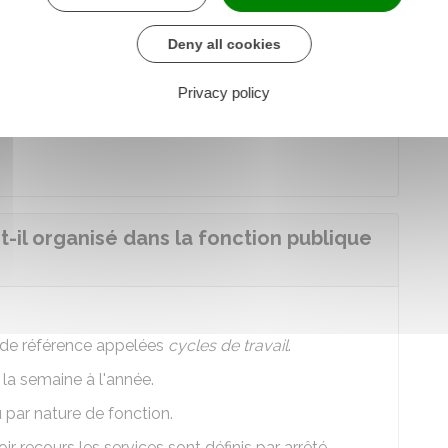
tionnelles
le justifient, des durées maximales de
Deny all cookies
s durées minimales de repos peuvent être
 durée limitée. Cela peut, par exemple, être le cas
Privacy policy
social d'administration doivent en être
-il organisé dans la fonction publique
s de référence appelées
cycles de travail
.
 la semaine à l'année.
u par nature de fonction.
r recours les services sont définis par arrêté