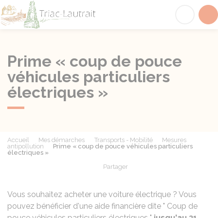
Triac-Lautrait
Acc
Prime « coup de pouce
véhicules particuliers
électriques »
Accueil
Mes démarches
Transports - Mobilité
Mesures
antipollution
Prime « coup de pouce véhicules particuliers
électriques »
Partager
Partager sur Facebook
Partager sur X - Twit
Partager sur
Par
Vous souhaitez acheter une voiture électrique ? Vous
pouvez bénéficier d'une aide financière dite " Coup de
pouce véhicules particuliers électriques "
jusqu'au 31