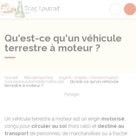
Triac-Lautrait
Acc
Qu'est-ce qu'un véhicule
terrestre à moteur ?
Accueil
Mes démarches
Argent - Impôts - Consommation
Assurance automobile (véhicule)
Qu'est-ce qu'un véhicule
terrestre à moteur ?
Partager
Partager sur Facebook
Partager sur X - Twit
Partager sur
Par
Un véhicule terrestre à moteur est un engin
motorisé
,
conçu pour
circuler au sol
(hors rails) et
destiné au
transport
de personnes, de marchandises ou à tracter