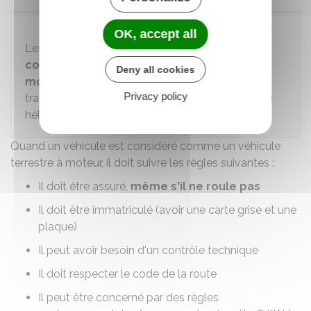
À noter
OK, accept all
Les véhicules suivants
ne sont donc pas
considérés comme véhicule terrestre à
Deny all cookies
moteur
: vélo, trottinette non motorisée, train et
Privacy policy
tramway (car ils roulent sur rails), drone, avion ou
hélicoptère.
Quand un véhicule est considéré comme un véhicule
terrestre à moteur, il doit suivre les règles suivantes :
Il doit être assuré,
même s'il ne roule pas
Il doit être immatriculé (avoir une carte grise et une
plaque)
Il peut avoir besoin d'un contrôle technique
Il doit respecter le code de la route
Il peut être concerné par des règles