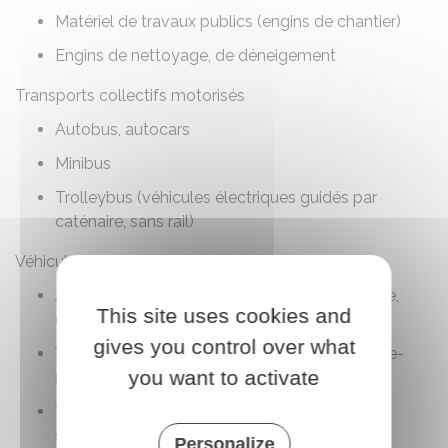
Matériel de travaux publics (engins de chantier)
Engins de nettoyage, de déneigement
Transports collectifs motorisés
Autobus, autocars
Minibus
Trolleybus (véhicules électriques guidés par
caténaire, sans rail)
Véhicules prioritaires ou d'intérêt général
Ambulances, véhicules de police, gendarmerie,
This site uses cookies and
douanes, pompiers
gives you control over what
Véhicules de service hivernal (saleuses, chasse-
you want to activate
neige)
Véhicules militaires (en dehors d'exemptions
spécifiques)
Personalize