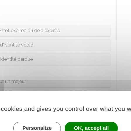
entôt expirée ou déjà expirée
d'identité volée
'identité perdue
ur un majeur
ur un mineur
 cookies and gives you control over what you w
 route et infractions routières
Personalize
OK, accept all