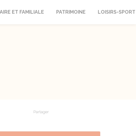
AIRE ET FAMILIALE
PATRIMOINE
LOISIRS-SPORT
Partager
Partager sur Facebook
Partager sur X - Twitter
Partager sur Linkedin
Partager par em