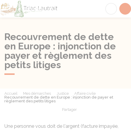
Triac-Lautrait
Acc
Recouvrement de dette
en Europe : injonction de
payer et règlement des
petits litiges
Accueil
Mes démarches
Justice
Affaire civile
Recouvrement de dette en Europe : injonction de payer et
règlement des petits litiges
Partager
Partager sur Facebook
Partager sur X - Twit
Partager sur
Par
Une personne vous doit de l'argent (facture impayée,