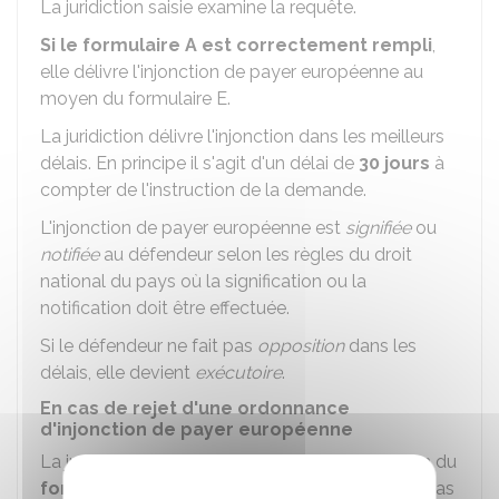
La juridiction saisie examine la requête.
Si le formulaire A est correctement rempli
,
elle délivre l'injonction de payer européenne au
moyen du formulaire E.
La juridiction délivre l'injonction dans les meilleurs
délais. En principe il s'agit d'un délai de
30 jours
à
compter de l'instruction de la demande.
L'injonction de payer européenne est
signifiée
ou
notifiée
au défendeur selon les règles du droit
national du pays où la signification ou la
notification doit être effectuée.
Si le défendeur ne fait pas
opposition
dans les
délais, elle devient
exécutoire
.
En cas de rejet d'une ordonnance
d'injonction de payer européenne
La juridiction peut rejeter la demande au moyen du
formulaire D
notamment si la demande n'est pas