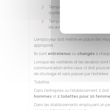
Température maximale de l'eau ch
(sortie de robinet) dans les pièces 
Température de l'eau chaude sanita
les autres pièces.
L'employeur doit mettre en place des mo
appropriés.
Ils sont
entretenus
ou
changés
à chaque
Lorsque les vestiaires et les lavabos sont 
communication entre ceux-ci doit pouvoir s
de stockage et sans passer par l'extérieur.
Toilettes
Dans l'entreprise ou l'établissement, il doi
hommes
et
2 toilettes pour 20 femm
Dans les établissements employant un pe