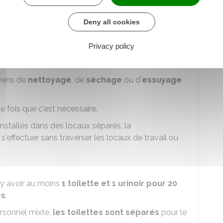
aude sanitaire fixée à
50 °C
aux points de puisage
Deny all cookies
destinées à la toilette
ire est limitée à
60 °C
aux points de puisage dans
Privacy policy
yens de
nettoyage
, de
séchage
ou d'
essuyage
 fois que c'est nécessaire.
installés dans des locaux séparés, la
'effectuer sans traverser les locaux de travail ou
t y avoir au moins
1 toilette et 1 urinoir pour 20
es
.
rsonnel mixte,
les toilettes sont séparés
pour le