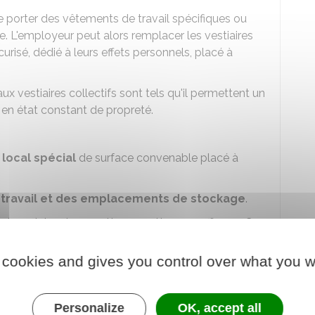
de porter des vêtements de travail spécifiques ou
. L'employeur peut alors remplacer les vestiaires
risé, dédié à leurs effets personnels, placé à
ux vestiaires collectifs sont tels qu'il permettent un
 en état constant de propreté.
n
local spécial
de surface convenable placé à
de travail et des emplacements de stockage
.
lavabos doivent permettre un nettoyage efficace. Ce
opreté.
 cookies and gives you control over what you w
0 travailleurs
au plus.
salarié doit pouvoir en
régler la température
.
Personalize
OK, accept all
oyeur doit respecter les dispositions suivantes :