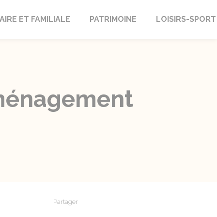
AIRE ET FAMILIALE
PATRIMOINE
LOISIRS-SPORT
t aménagement
Partager
Partager sur Facebook
Partager sur X - Twitter
Partager sur Linkedin
Partager par em