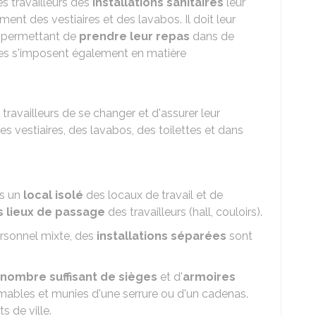
es travailleurs des
installations sanitaires
leur
ent des vestiaires et des lavabos. Il doit leur
r permettant de
prendre leur repas
dans de
les s'imposent également en matière
 travailleurs de se changer et d'assurer leur
s vestiaires, des lavabos, des toilettes et dans
ns un
local isolé
des locaux de travail et de
s lieux de passage
des travailleurs (hall, couloirs).
rsonnel mixte, des
installations séparées
sont
nombre suffisant de sièges
et d'
armoires
mmables et munies d'une serrure ou d'un cadenas.
 de ville.