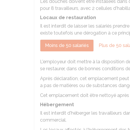
Les douches doivent être installées dans
pour 8 travailleurs, avec 2 cellules d'habil
Locaux de restauration
Il est interdit de laisser les salariés prendr
existe toutefois une dérogation à ce princ
Moins de 50 salariés
Plus de 50 sal
L'employeur doit mettre à la disposition 
se restaurer, dans de bonnes conditions de
Après déclaration, cet emplacement peut êtr
a pas de matières ou de substances dang
Cet emplacement doit être nettoyé après
Hébergement
Il est interdit d'héberger les travailleurs d
commercial.
Les locaux affectés à l'hébergement des t