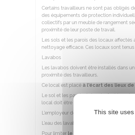
Certains travailleurs ne sont pas obligés 
des équipements de protection individuelle
collectifs par un meuble de rangement sécu
proximité de leur poste de travail.
Les sols et les parois des locaux affectés a
nettoyage efficace. Ces locaux sont tenus
Lavabos
Les lavabos doivent être installés dans u
proximité des travailleurs.
Ce local est placé
à l'écart des lieux 
Le sol et les parois du local affecté aux 
local doit être tenu en état constant de pr
This site uses
L'employeur doit prévoir
un lavabo pour 1
L'eau des lavabos doit être
potable
et le 
Pour limiter
le risque de brûlure
, l'empl