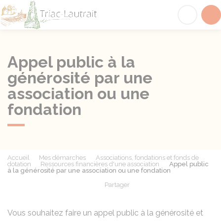
Triac-Lautrait
Acc
Appel public à la
générosité par une
association ou une
fondation
Accueil
Mes démarches
Associations, fondations et fonds de
dotation
Ressources financières d'une association
Appel public
à la générosité par une association ou une fondation
Partager
Partager sur Facebook
Partager sur X - Twit
Partager sur
Par
Vous souhaitez faire un appel public à la générosité et