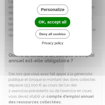
La déclaration précise pour une ou,
éventuellement, plusieurs durées d'appel au cours
Personalize
de la même année les objectifs poursuivis par
appel. Si vous envisagez de lancer un appel dont
OK, accept all
les objectifs ne sont pas prévus dans la
déclaration, vous devez effectuer au préalable une
Deny all cookies
déclaration complémentaire.
Privacy policy
Quand la tenue d'un compte d'emploi
annuel est-elle obligatoire ?
Dès lors que vous avez fait appel à la générosité
publique et
lorsque le montant des dons collectés
dépasse
153 000 €
au cours de l'un des
2
exercices
précédents ou de l'exercice en cours,
vous devez établir un
compte d'emploi annuel
des ressources collectées.