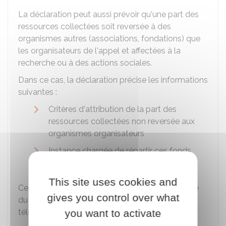
La déclaration peut aussi prévoir qu'une part des
ressources collectées soit reversée à des
organismes autres (associations, fondations) que
les organisateurs de l'appel et affectées à la
recherche ou à des actions sociales.
Dans ce cas, la déclaration précise les informations
suivantes :
Critères d'attribution de la part des
ressources collectées non reversée aux
organismes organisateurs
Instance chargée de répartir ces fonds
entre les organismes bénéficiaires
This site uses cookies and
Ces informations sont portées à la connaissance
gives you control over what
du public (par voie d'affichage, d'information
télévisée, par le biais d'internet...).
you want to activate