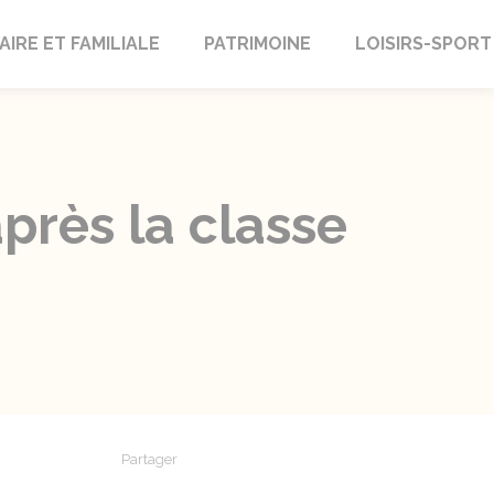
AIRE ET FAMILIALE
PATRIMOINE
LOISIRS-SPORT
près la classe
Partager
Partager sur Facebook
Partager sur X - Twitter
Partager sur Linkedin
Partager par em