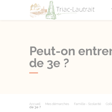
Triac-L
Peut-on entrer
de 3e ?
Accueil
Mes démarches
Famille - Scolarité
Coll
de 3e ?