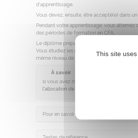
d'apprentissage
.
Vous devez, ensuite,
être accepté(e) dans un
Pendant votre apprentissage, vous alternez 
des périodes de formation en CFA.
Le diplôme préparé en apprentissage est ident
Vous étudiez les mêmes programmes, passez
This site uses
même niveau de qualification.
À savoir
si vous avez moins de moins de 18 ans, vo
l'allocation de rentrée scolaire (ARS)
.
Pour en savoir plus
Textes de référence