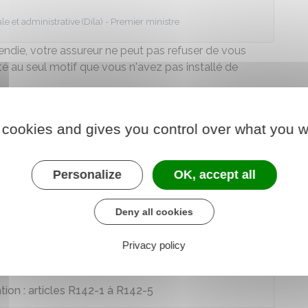
le et administrative (Dila) - Premier ministre
cendie
, votre assureur ne peut pas refuser de vous
ité au seul motif que vous n'avez pas installé de
 aggravé les conséquences du sinistre, une réduction
 cookies and gives you control over what you w
Personalize
OK, accept all
Deny all cookies
Privacy policy
tion : articles R142-1 à R142-5