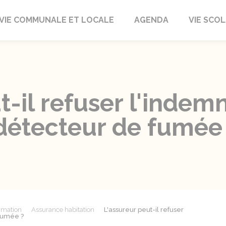
autrait
VIE COMMUNALE ET LOCALE
AGENDA
VIE SCOL
t-il refuser l'indem
détecteur de fumée
mmation
Assurance habitation
L'assureur peut-il refuser
fumée ?