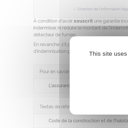
Direction de l'information léga
À condition d'avoir
souscrit
une
garantie in
indemniser, ni réduire le montant de l'indemn
détecteur de fumée.
En revanche, s'il prouve que cette absence a
d'indemnisation peut être envisagée.
This site uses
Pour en savoir plus
L'assurance multirisques habitation
Textes de référence
Code de la construction et de l'habita