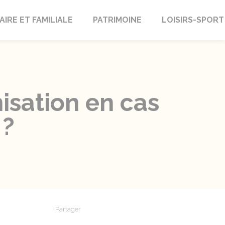
AIRE ET FAMILIALE
PATRIMOINE
LOISIRS-SPORT
nisation en cas
 ?
Partager
Partager sur Facebook
Partager sur X - Twitter
Partager sur Linkedin
Partager par em