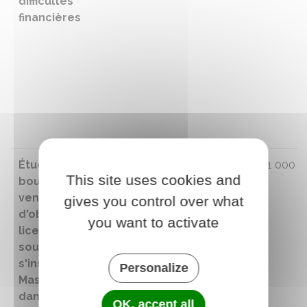
difficultés
financières
Étudiant
Non
Aide à la
1 000 €
This site uses cookies and
boursier,
mobilité pour
venant
l'inscription
gives you control over what
d'obtenir sa
en Master 1
you want to activate
licence, qui
souhaite
s'inscrire en
Personalize
Master 1
dans une
OK, accept all