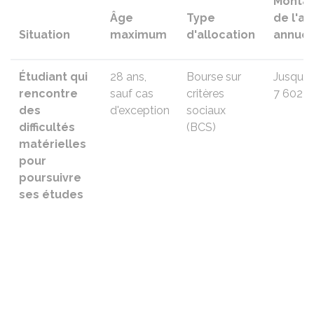
Monta
Âge
Type
de l'ai
Situation
maximum
d'allocation
annuel
Étudiant qui
28 ans,
Bourse sur
Jusqu'à
rencontre
sauf cas
critères
7 602 €
des
d'exception
sociaux
difficultés
(BCS)
matérielles
pour
poursuivre
ses études