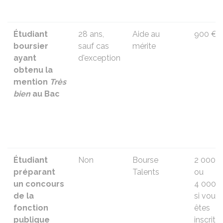
Étudiant
28 ans,
Aide au
900 €
boursier
sauf cas
mérite
ayant
d'exception
obtenu la
mention
Très
bien
au Bac
Étudiant
Non
Bourse
2 000 
préparant
Talents
ou
un concours
4 000 
de la
si vous
fonction
êtes
publique
inscrit 