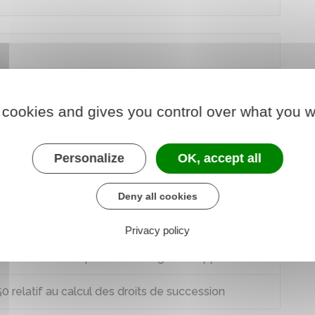
don
 cookies and gives you control over what you w
Personalize
OK, accept all
Deny all cookies
79 à 787 C
Privacy policy
 relatif à la liquidation des droits en cas de
 entre les mêmes personnes (règle du rapport fiscal)
elatif au calcul des droits de succession