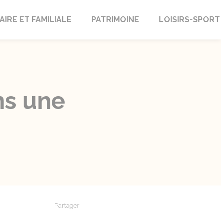
AIRE ET FAMILIALE
PATRIMOINE
LOISIRS-SPORT
ns une
Partager
Partager sur Facebook
Partager sur X - Twitter
Partager sur Linkedin
Partager par em