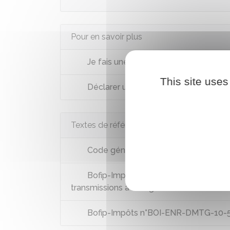
Pour en savoir plus
Je fais une donation ou je reçois un 
This site uses
Déclarer une succession
Textes de référence
Code général des impôts : articles 7
Bofip-Impôts n°BOI-ENR-DMTG-10-50-50
transmissions à titre gratuit successives
Bofip-Impôts n°BOI-ENR-DMTG-10-50 r