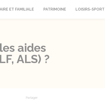
AIRE ET FAMILIALE
PATRIMOINE
LOISIRS-SPORT
les aides
F, ALS) ?
Partager
Partager sur Facebook
Partager sur X - Twitter
Partager sur Linkedin
Partager par em