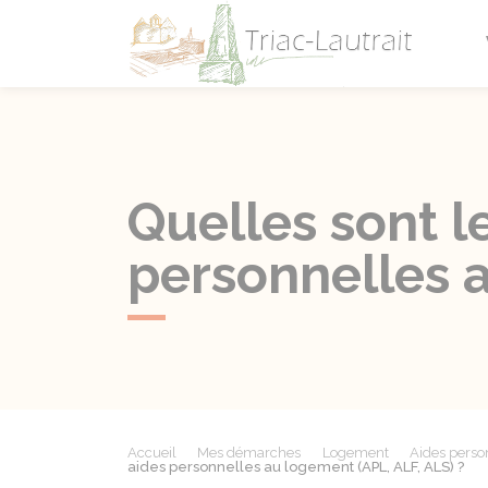
Triac-L
Quelles sont l
personnelles a
Accueil
Mes démarches
Logement
Aides perso
aides personnelles au logement (APL, ALF, ALS) ?