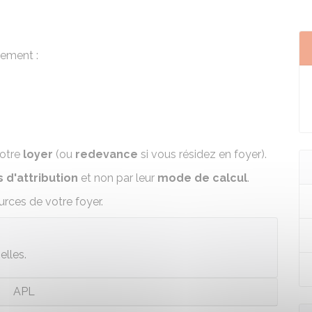
gement :
votre
loyer
(ou
redevance
si vous résidez en foyer).
 d'attribution
et non par leur
mode de calcul
.
ces de votre foyer.
elles.
APL