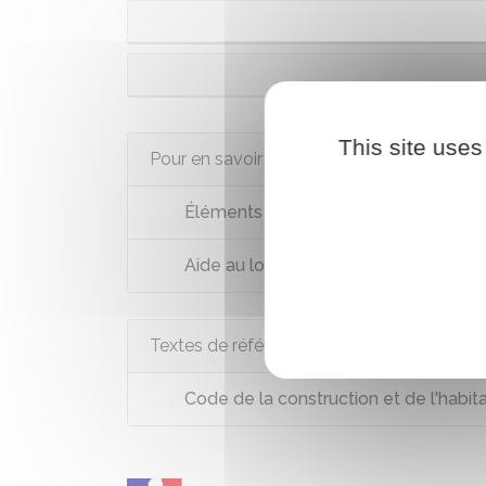
This site uses
Pour en savoir plus
Éléments de calcul des aides person
Aide au logement - Version "facile à 
Textes de référence
Code de la construction et de l'habita