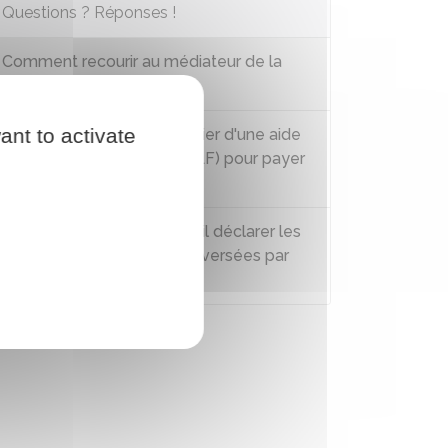
Questions ? Réponses !
Comment recourir au médiateur de la
Caf ou de la MSA ?
ant to activate
Un étudiant peut-il bénéficier d'une aide
au logement (APL, ALS, ALF) pour payer
son loyer ?
Impôt sur le revenu - Faut-il déclarer les
aides sociales et les aides versées par
l'employeur ?