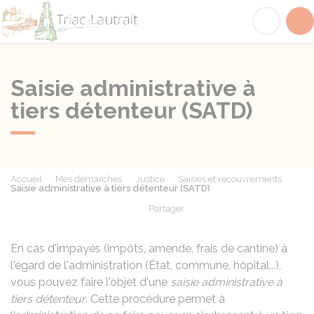
Triac-Lautrait
Acc
Saisie administrative à
tiers détenteur (SATD)
Accueil
Mes démarches
Justice
Saisies et recouvrements
Saisie administrative à tiers détenteur (SATD)
Partager
Partager sur Facebook
Partager sur X - Twit
Partager sur
Par
En cas d'impayés (impôts, amende, frais de cantine) à
l'égard de l'administration (État, commune, hôpital...),
vous pouvez faire l'objet d'une
saisie administrative à
tiers détenteur
. Cette procédure permet à