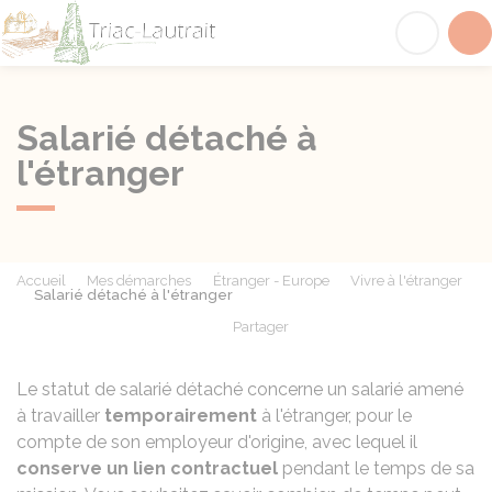
Triac-Lautrait
Acc
Salarié détaché à
l'étranger
Accueil
Mes démarches
Étranger - Europe
Vivre à l'étranger
Salarié détaché à l'étranger
Partager
Partager sur Facebook
Partager sur X - Twit
Partager sur
Par
Le statut de salarié détaché concerne un salarié amené
à travailler
temporairement
à l'étranger, pour le
compte de son employeur d'origine, avec lequel il
conserve un lien contractuel
pendant le temps de sa