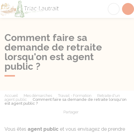
Triac-Lautrait
Acc
Comment faire sa
demande de retraite
lorsqu'on est agent
public ?
Accueil
Mes démarches
Travail - Formation
Retraite d'un
agent public
Comment faire sa demande de retraite lorsqu'on
est agent public ?
Partager
Partager sur Facebook
Partager sur X - Twit
Partager sur
Par
Vous êtes
agent public
et vous envisagez de prendre