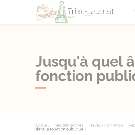
Triac-L
Jusqu'à quel â
fonction publi
Accueil
Mes démarches
Travail - Formation
Ret
dans la fonction publique ?