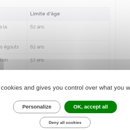
Limite d'âge
e la
62 ans
es égouts
62 ans
tion
57 ans
olice
57, 60, 61 ou 62 ans selon le corps
 cookies and gives you control over what you w
d'appartenance
59 ans
Personalize
OK, accept all
62 ans
Deny all cookies
 d'âge selon le type d'emploi