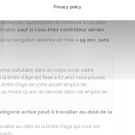
Privacy policy
e
e
e
lendemain du jour du 57
, 59
, 62
anniversaire.
demander l'autorisation de continuer à travailler
licable,
sauf si vous êtes contrôleur aérien
.
de la navigation aérienne est fixée à
59 ans, sans
éforme statutaire, dans un corps ou un cadre
 la limite d'âge est fixée à 67 ans), vous pouvez
 limite d'âge de votre ancien emploi de
i au moins 15 ans de services dans cet emploi de
égorie active peut-il travailler au-delà de la
vailler au-delà de la limite d'âge qui vous est
vants :