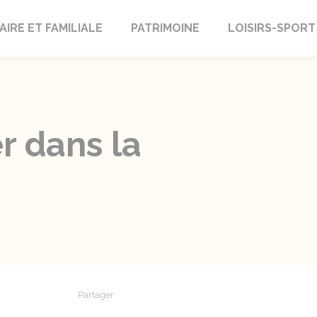
AIRE ET FAMILIALE
PATRIMOINE
LOISIRS-SPORT
r dans la
Partager
Partager sur Facebook
Partager sur X - Twitter
Partager sur Linkedin
Partager par em