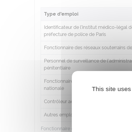
Type d'emploi
Identificateur de l'institut médico-légal d
préfecture de police de Paris
Fonctionnaire des réseaux souterrains d
Personnel de surveillance de l'administra
pénitentiaire
Fonctionnaire des services actifs de la p
This site uses
nationale
Contrôleur aérien
Autres emplois de catégorie active
Fonctionnaire de catégorie active - Limite