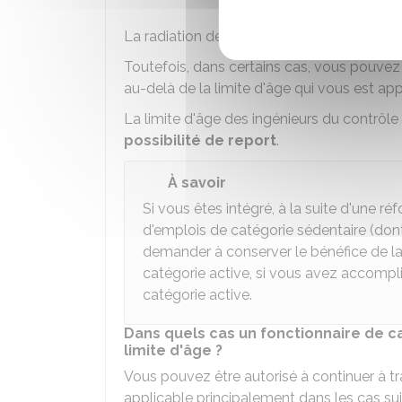
La radiation des cadres est prononcée le 
Toutefois, dans certains cas, vous pouvez 
au-delà de la limite d'âge qui vous est app
La limite d'âge des ingénieurs du contrôle 
possibilité de report
.
À savoir
Si vous êtes intégré, à la suite d'une r
d'emplois de catégorie sédentaire (dont
demander à conserver le bénéfice de la
catégorie active, si vous avez accompl
catégorie active.
Dans quels cas un fonctionnaire de cat
limite d'âge ?
Vous pouvez être autorisé à continuer à tra
applicable principalement dans les cas sui