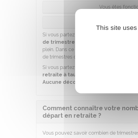
Vous êtes foncti
Vous ê
This site uses
Si vous partez à la retraite
avant l'âge d
de trimestres d'assurance retraite e
plein. Dans ce cas, le montant de votre pe
de trimestres qui vous manquent. Cette ré
Si vous partez à la retraite
à l'âge du ta
retraite à taux plein
,
quel que soit vo
Aucune décote
n'est appliquée sur le mo
Comment connaître votre nombr
départ en retraite ?
Vous pouvez savoir combien de trimestres