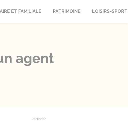
AIRE ET FAMILIALE
PATRIMOINE
LOISIRS-SPORT
'un agent
Partager
Partager sur Facebook
Partager sur X - Twitter
Partager sur Linkedin
Partager par em