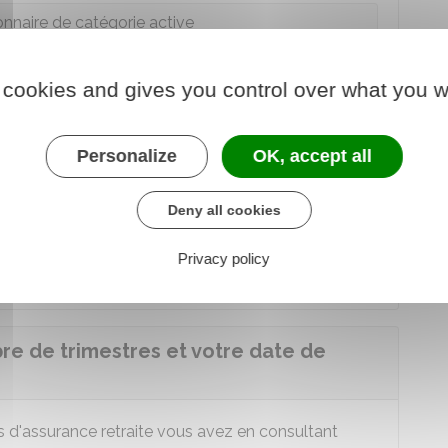
onnaire de catégorie active
tes contractuel
 cookies and gives you control over what you w
u taux plein automatique
sans avoir le nombre
xigé
, vous n'avez
pas
droit à une retraite à taux
Personalize
OK, accept all
nsion de retraite est
réduit
en fonction du nombre
duction est la
décote
.
Deny all cookies
ux plein automatique
, vous avez
droit à une
tre nombre de trimestres
d'assurance retraite.
Privacy policy
ntant de votre retraite.
e de trimestres et votre date de
 d'assurance retraite vous avez en consultant