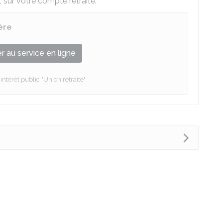
 sur votre compte retraite.
ière
 au service en ligne
térêt public "Union retraite"