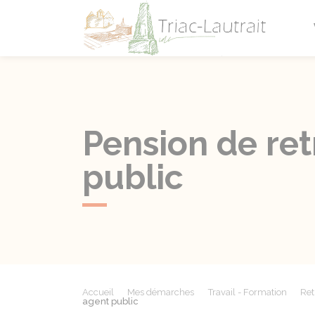
Triac-L
Pension de ret
public
Accueil
Mes démarches
Travail - Formation
Ret
agent public