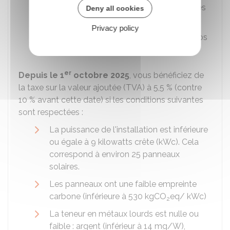
Méthode d'installation (panneaux solaires
Deny all cookies
intégrés ou simplement posés)
Privacy policy
Choix du professionnel qui va installer vos
panneaux solaires.
er
Depuis le 1
octobre 2025
, vous bénéficiez de
la taxe sur la valeur ajoutée (TVA) à
5,5 %
(contre
10 %
avant cette date) si les conditions suivantes
sont respectées :
La puissance de l'installation est inférieure
ou égale à 9 kilowatts crête (kWc). Cela
correspond à environ 25 panneaux
solaires.
Les panneaux ont une faible empreinte
carbone (inférieure à 530 kgCO
eq/ kWc)
2
La teneur en métaux lourds est nulle ou
faible : argent (inférieur à 14 mg/W),