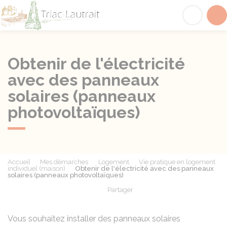
Triac-Lautrait
Acc
Obtenir de l'électricité
avec des panneaux
solaires (panneaux
photovoltaïques)
Accueil
Mes démarches
Logement
Vie pratique en logement
individuel (maison)
Obtenir de l'électricité avec des panneaux
solaires (panneaux photovoltaïques)
Partager
Partager sur Facebook
Partager sur X - Twit
Partager sur
Par
Vous souhaitez installer des panneaux solaires