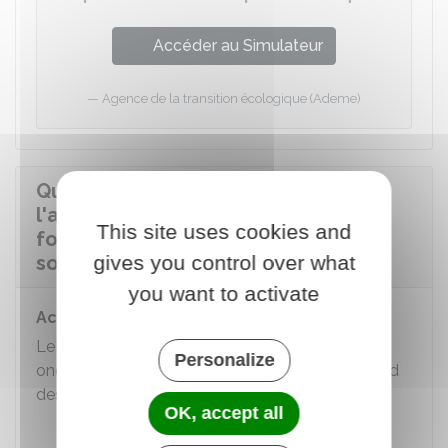
Accéder au Simulateur
Agence de la transition écologique (Ademe)
Quels sont les coûts à prévoir pour
l'achat, l'installation et le
This site uses cookies and
fonctionnement des panneaux
solaires ?
gives you control over what
you want to activate
Achat et installation
Le prix des équipements (panneaux solaires,
Personalize
onduleur, ...) et de leur pose est variable. Il dépend
des éléments suivants :
OK, accept all
Matériaux utilisés