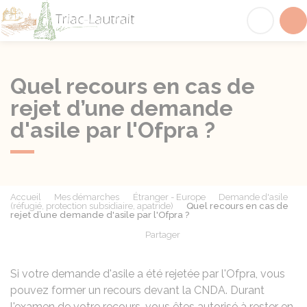
Triac-Lautrait
Acc
Quel recours en cas de
rejet d’une demande
d'asile par l'Ofpra ?
Accueil
Mes démarches
Étranger - Europe
Demande d'asile
(réfugié, protection subsidiaire, apatride)
Quel recours en cas de
rejet d’une demande d'asile par l'Ofpra ?
Partager
Partager sur Facebook
Partager sur X - Twit
Partager sur
Par
Si votre demande d'asile a été rejetée par l'
Ofpra
, vous
pouvez former un recours devant la
CNDA
. Durant
l'examen de votre recours, vous êtes autorisé à rester en