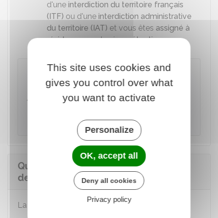
d'une
interdiction du territoire français
(ITF)
ou d'une
interdiction administrative
du territoire (IAT)
et vous êtes
assigné à
résidence
ou placé
en rétention
.
This site uses cookies and
À noter
gives you control over what
Le préfet doit prendre une
OQTF
sous 15
jours
à partir du moment où il a reçu
you want to activate
l'information concernant la fin de votre droit
au maintien sur le territoire français.
Personalize
OK, accept all
Quel est le coût de la démarche
devant la CNDA ?
Deny all cookies
Privacy policy
La procédure devant la CNDA est
gratuite
.