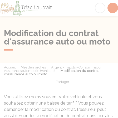
Triac-Lautrait
Acc
Modification du contrat
d'assurance auto ou moto
Accueil
Mes démarches
Argent - Impôts - Consommation
Assurance automobile (véhicule)
Modification du contrat
d'assurance auto ou moto
Partager
Partager sur Facebook
Partager sur X - Twit
Partager sur
Par
Vous utilisez moins souvent votre véhicule et vous
souhaitez obtenir une baisse de tarif ? Vous pouvez
demander la modification du contrat. L'assureur peut
aussi demander la modification du contrat dans certains