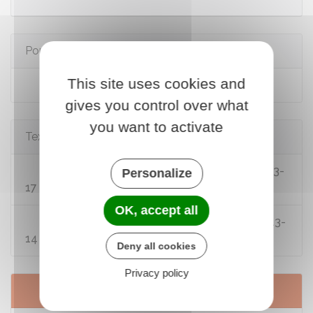
Pour en savoir plus
This site uses cookies and
Assurance automobile
gives you control over what
you want to activate
Textes de référence
Code des assurances : articles L113-1 à L113-
Personalize
17
OK, accept all
Code des assurances : articles R113-1 à R113-
14
Deny all cookies
Privacy policy
Services en ligne et formulaires