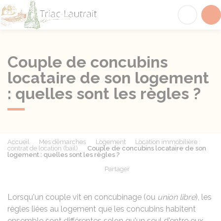
Triac-Lautrait
Acc
Couple de concubins
locataire de son logement
: quelles sont les règles ?
Accueil
Mes démarches
Logement
Location immobilière :
contrat de location (bail)
Couple de concubins locataire de son
logement : quelles sont les règles ?
Partager
Partager sur Facebook
Partager sur X - Twit
Partager sur
Par
Lorsqu'un couple vit en concubinage (ou
union libre
), les
règles liées au logement que les concubins habitent
ensemble sont différentes selon qu'un seul d'entre eux