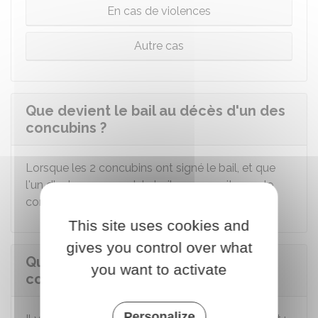
En cas de violences
Autre cas
Que devient le bail au décès d'un des
concubins ?
Lorsque les 2 concubins ont signé le bail, et que
l'un d'entre eux meurt, le bail se poursuit avec le
concubin restant dans le logement.
This site uses cookies and
gives you control over what
Que devient le bail lorsqu'un des
you want to activate
concubins abandonne le logement ?
Personalize