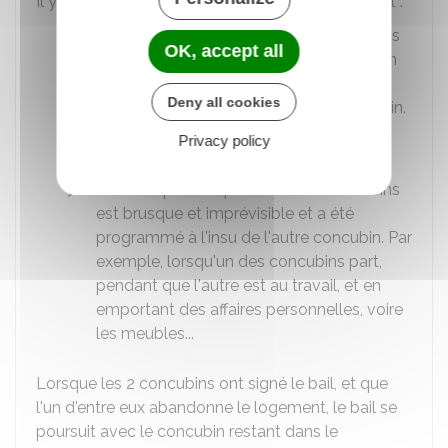
Il y a
abandon du domicile
dans 2 cas seulement :
Soit lorsque le départ d'un des concubins
OK, accept all
est rendu inéluctable et définitif en raison
de son état de santé, et que ce départ
Deny all cookies
s'impose à lui-même et à l'autre concubin.
Par exemple, lorsque l'un des concubins
Privacy policy
s'installe en
Ehpad
.
Soit lorsque le départ d'un des concubins
est brusque et imprévisible et a été
programmé à l'insu de l'autre concubin. Par
exemple, lorsqu'un des concubins part,
pendant que l'autre est au travail, et en
emportant des affaires personnelles, voire
les meubles...
Lorsque les 2 concubins ont signé le bail, et que
l'un d'entre eux abandonne le logement, le bail se
poursuit avec le concubin restant dans le