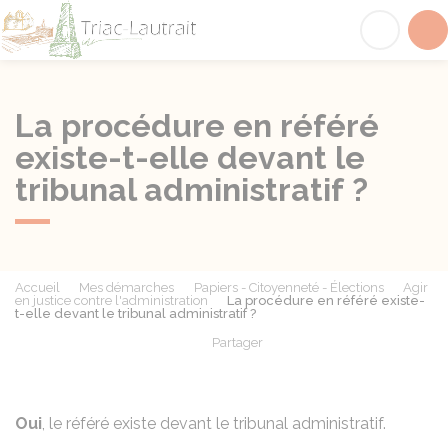
Triac-Lautrait
Acc
La procédure en référé
existe-t-elle devant le
tribunal administratif ?
Accueil
Mes démarches
Papiers - Citoyenneté - Élections
Agir
en justice contre l'administration
La procédure en référé existe-
t-elle devant le tribunal administratif ?
Partager
Partager sur Facebook
Partager sur X - Twit
Partager sur
Par
Oui
, le référé existe devant le tribunal administratif.