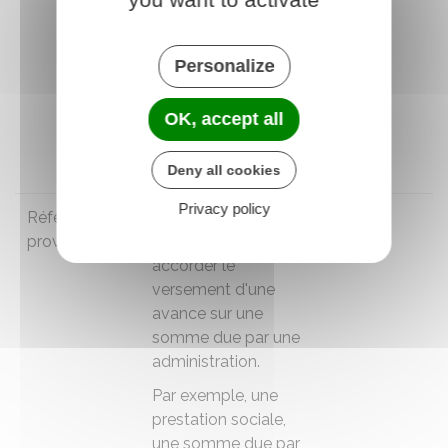
Par exemple, obtenir
une expertise sur les
dommages qui
Personalize
pourraient être
causés à un
OK, accept all
immeuble par des
travaux voisins.
Deny all cookies
Privacy policy
Référé
Il s'agit de demander
Non
provision
au juge de vous
accorder le
versement d'une
avance sur une
somme due par une
administration.
Par exemple, une
prestation sociale,
une somme due par