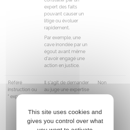
expert des faits
pouvant causer un
litige ou évoluer
rapidement.
Par exemple, une
cave inondée par un
égout avant même
d'avoir engagé une
action en justice.
Référé
Il s'agit de demander
Non
instruction ou
au juge une expertise
" expertise "
ou toute autre
mesure plus poussée
que la simple
This site uses cookies and
constatation des
gives you control over what
faits.
you want to activate