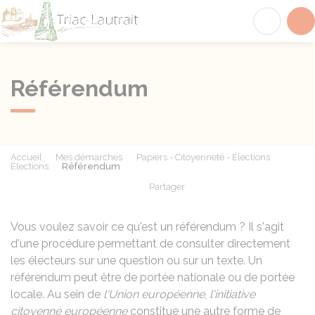
Triac-Lautrait
Acc
Référendum
Accueil
Mes démarches
Papiers - Citoyenneté - Élections
Élections
Référendum
Partager
Partager sur Facebook
Partager sur X - Twit
Partager sur
Par
Vous voulez savoir ce qu'est un référendum ? Il s'agit
d'une procédure permettant de consulter directement
les électeurs sur une question ou sur un texte. Un
référendum peut être de portée nationale ou de portée
locale. Au sein de
l'Union européenne
,
l'initiative
citoyenne européenne
constitue une autre forme de