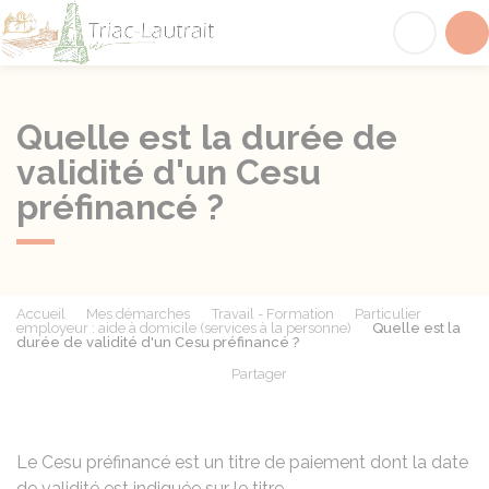
Triac-Lautrait
Acc
Quelle est la durée de
validité d'un Cesu
préfinancé ?
Accueil
Mes démarches
Travail - Formation
Particulier
employeur : aide à domicile (services à la personne)
Quelle est la
durée de validité d'un Cesu préfinancé ?
Partager
Partager sur Facebook
Partager sur X - Twit
Partager sur
Par
Le
Cesu
préfinancé est un titre de paiement dont la date
de validité est indiquée sur le titre.