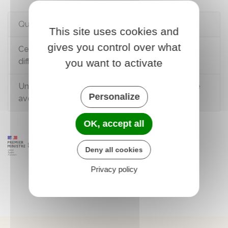
Questions ? Réponses !
This site uses cookies and
gives you control over what
Cesu déclaratif ou Cesu préfinancé : quelles
différences ?
you want to activate
Un particulier employeur peut-il payer un salarié
Personalize
avec un Cesu préfinancé ?
OK, accept all
Deny all cookies
Privacy policy