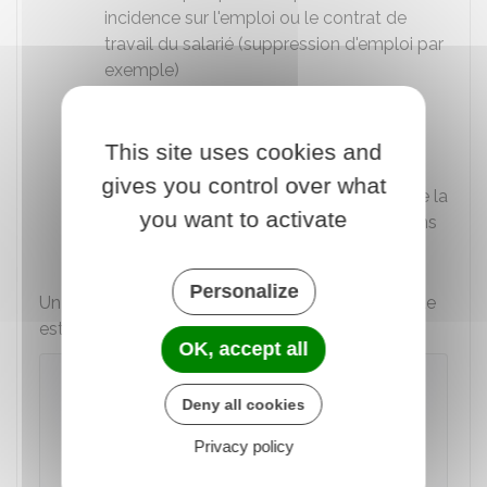
incidence sur l'emploi ou le contrat de
travail du salarié (suppression d'emploi par
exemple)
Efforts préalables de
formation,
d'adaptation et reclassement
du salarié
This site uses cookies and
Possibilité de bénéficier d'une
priorité de
gives you control over what
réembauche
pendant 1 an à compter de la
you want to activate
rupture du contrat de travail et conditions
de sa mise en œuvre.
Personalize
Un modèle de lettre de licenciement économique
est disponible :
OK, accept all
Lettre de licenciement économique
Deny all cookies
envoyée à titre définitif - CSP
Privacy policy
Accéder au Modèle de document