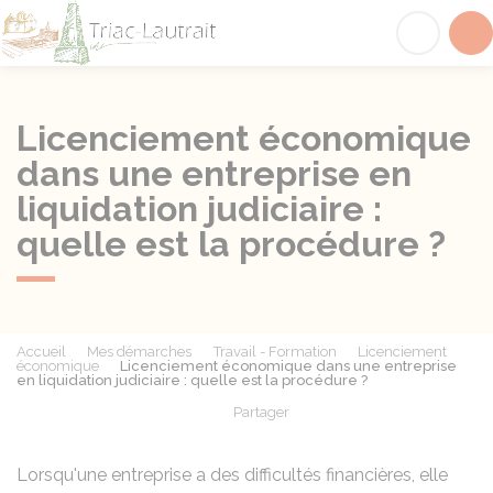
Triac-Lautrait
Acc
Licenciement économique
dans une entreprise en
liquidation judiciaire :
quelle est la procédure ?
Accueil
Mes démarches
Travail - Formation
Licenciement
économique
Licenciement économique dans une entreprise
en liquidation judiciaire : quelle est la procédure ?
Partager
Partager sur Facebook
Partager sur X - Twit
Partager sur
Par
Lorsqu'une entreprise a des difficultés financières, elle