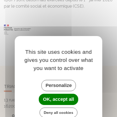
par le
comité social et économique (CSE)
.
This site uses cookies and
gives you control over what
you want to activate
Personalize
TRIAC-LAUTRAIT
OK, accept all
13 rue de la Mairie - Lautrait
16200
Triac-Lautrait
Deny all cookies
05 45 81 05 41