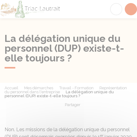
Triac-Lautrait
Acc
La délégation unique du
personnel (DUP) existe-t-
elle toujours ?
Accueil
Mes démarches
Travail - Formation
Représentation
du personnel dans l'entreprise
La délégation unique du
personnel (DUP) existe-t-elle toujours ?
Partager
Partager sur Facebook
Partager sur X - Twit
Partager sur
Par
Non. Les missions de la délégation unique du personnel
er
(DUP) sont désormais exercées depuis le 1
janvier 2020