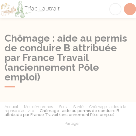
Triac-Lautrait
Acc
Chômage : aide au permis
de conduire B attribuée
par France Travail
(anciennement Pôle
emploi)
Accueil
Mes démarches
Social - Santé
Chômage : aides à la
reprise d'activité
Chômage : aide au permis de conduire B
attribuée par France Travail (anciennement Pôle emploi)
Partager
Partager sur Facebook
Partager sur X - Twit
Partager sur
Par