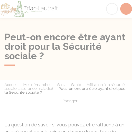
Triac-Lautrait
Acc
Peut-on encore être ayant
droit pour la Sécurité
sociale ?
Accueil
Mes démarches
Social - Santé
Affiliation à la sécurité
sociale (assurance maladie)
Peut-on encore être ayant droit pour
la Sécurité sociale ?
Partager
Partager sur Facebook
Partager sur X - Twit
Partager sur
Par
La question de savoir si vous pouvez être rattaché à un
assuré social pour la prise en charge de vos frais de