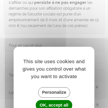
s'affilier ou qui
persiste à ne pas engager
les
démarches pour son affiliation obligatoire à un
régime de Sécurité sociale est punie d'un
emprisonnement de 6 mois et d'une amende de
15
000 €
(ou seulement de l'une de ces peines).
Pour en savoir plus
Protection universelle maladie (PUMa)
This site uses cookies and
gives you control over what
Textes de référence
you want to activate
Code de la sécurité sociale : articles L160-1 à
Personalize
L160-7
Code de la sécurité sociale : articles D160-1 à
OK, accept all